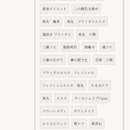
産後ダイエット
二の腕引き締め
烏丸 痩身
烏丸 ブライダルエステ
塩抜き ブライダル
烏丸 小顔
二重アゴ
脂肪吸引
顔痩せ
頬コケ
小鼻の広がり
鼻の肥大化
花嫁 小顔
ブライダルエステ フェイシャル
フェイシャルエステ 烏丸
たるみケア
烏丸
エステ
サーモシェイプOpus
パワーレメディ
ボディメイク
エクスビアンス
肌ケア
肌荒れ