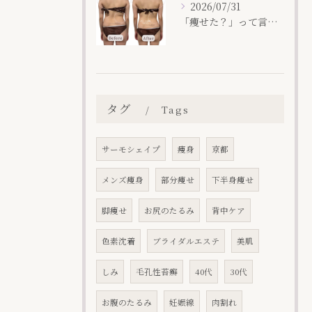
2026/07/31
「痩せた？」って言われる後ろ姿へ🩵
タグ
Tags
サーモシェイプ
痩身
京都
メンズ痩身
部分痩せ
下半身痩せ
脚痩せ
お尻のたるみ
背中ケア
色素沈着
ブライダルエステ
美肌
しみ
毛孔性苔癬
40代
30代
お腹のたるみ
妊娠線
肉割れ