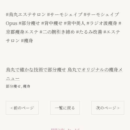
#烏丸エステサロン #サーモシェイプ #サーモシェイプ
Opus #部分痩せ #背中痩せ #背中美人 #ラジオ波痩身 #
京都痩身エステ #二の腕引き締め #たるみ改善 #エステ
サロン #痩身
烏丸で確かな技術で部分痩せ
烏丸でオリジナルの痩身メ
ニュー
部分痩せ
痩身
< 前のページ
一覧に戻る
次のページ >