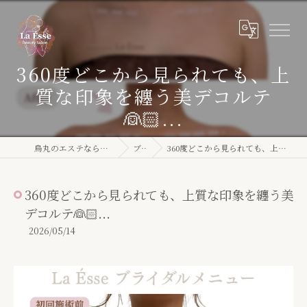
360度どこから見られても、上
質な印象を纏う美デコルテ
👰🏻‍...
烏丸のエステならBeauty Salon La Ésse
ブログ
360度どこから見られても、上質な印象を纏う美デコルテ👰🏻‍...
360度どこから見られても、上質な印象を纏う美
デコルテ👰🏻‍...
2026/05/14