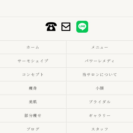
ホーム
メニュー
サーモシェイプ
パワーレメディ
コンセプト
当サロンについて
痩身
小顔
美肌
ブライダル
部分痩せ
ギャラリー
ブログ
スタッフ