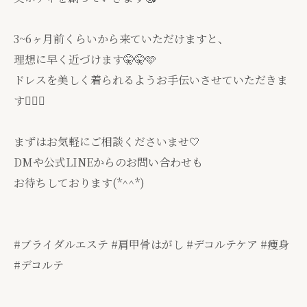
3~6ヶ月前くらいから来ていただけますと、
理想に早く近づけます🤫🤫🩷
ドレスを美しく着られるようお手伝いさせていただきま
す👰🏻‍♀️
まずはお気軽にご相談くださいませ🤍
DMや公式LINEからのお問い合わせも
お待ちしております(*^^*)
#ブライダルエステ #肩甲骨はがし #デコルテケア #痩身
#デコルテ