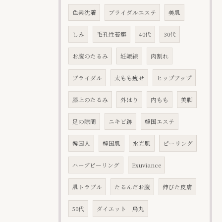
色素沈着
ブライダルエステ
美肌
しみ
毛孔性苔癬
40代
30代
お腹のたるみ
妊娠線
肉割れ
ブライダル
太もも痩せ
ヒップアップ
膝上のたるみ
外はり
内もも
美脚
足の隙間
ニキビ跡
韓国エステ
韓国人
韓国肌
水光肌
ピーリング
ハーブピーリング
Exuviance
肌トラブル
たるんだお腹
伸びた皮膚
50代
ダイエット 烏丸