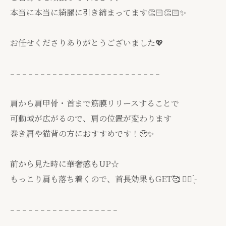
本当に本当に綺麗に引き締まってます👏🏻👏🏻✨
お任せくださりありがとうございました💖
𓐄 𓐄 𓐄 𓐄 𓐄 𓐄 𓐄 𓐄 𓐄 𓐄 𓐄 𓐄 𓐄 𓐄 𓐄 𓐄 𓐄 𓐄 𓐄 𓐄 𓐄 𓐄 𓐄 𓐄 𓐄
肩から肩甲骨・首まで筋膜リリースすることで
可動域が広がるので、肩の位置が変わります
巻き肩や猫背の方におすすめです！🥹✨
前から見た時に華奢感もUP☆
もっこり肩も落ち着くので、首長効果もGET🥰︎ 👍🏻 ̖́-
𓐄 𓐄 𓐄 𓐄 𓐄 𓐄 𓐄 𓐄 𓐄 𓐄 𓐄 𓐄 𓐄 𓐄 𓐄 𓐄 𓐄 𓐄