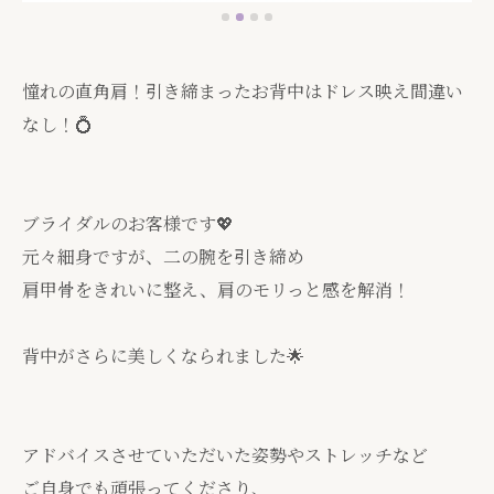
憧れの直角肩！引き締まったお背中はドレス映え間違い
なし！💍
ブライダルのお客様です💖
元々細身ですが、二の腕を引き締め
肩甲骨をきれいに整え、肩のモリっと感を解消！
背中がさらに美しくなられました🌟
アドバイスさせていただいた姿勢やストレッチなど
ご自身でも頑張ってくださり、