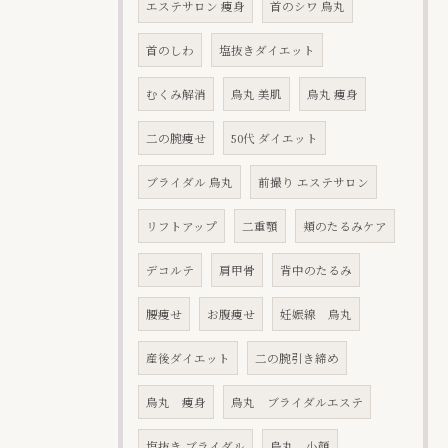
エステサロン 痩身
首のシワ 烏丸
首のしわ
塩抜きダイエット
むくみ解消
烏丸 美肌
烏丸 痩身
二の腕痩せ
50代 ダイエット
ブライダル 烏丸
前撮り エステサロン
リフトアップ
二重顎
頬のたるみケア
デコルテ
肩甲骨
背中のたるみ
腰痩せ
お腹痩せ
妊娠線 烏丸
産後ダイエット
二の腕引き締め
烏丸 痩身
烏丸 ブライダルエステ
塩抜き ブライダル
烏丸 小顔