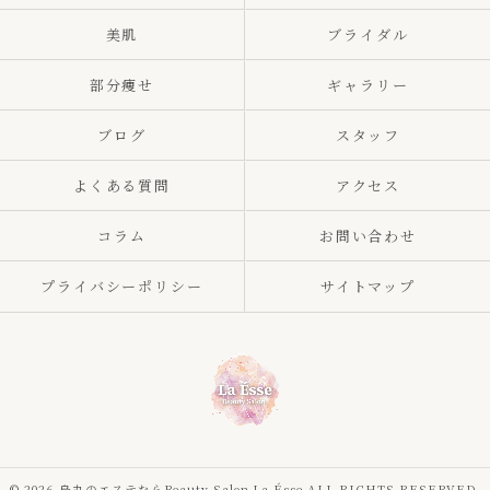
美肌
ブライダル
部分痩せ
ギャラリー
ブログ
スタッフ
よくある質問
アクセス
コラム
お問い合わせ
プライバシーポリシー
サイトマップ
© 2026 烏丸のエステならBeauty Salon La Ésse ALL RIGHTS RESERVED.