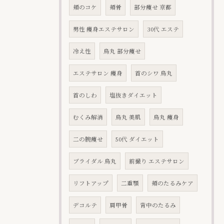
頬のコケ
頬骨
部分痩せ 京都
男性 痩身エステサロン
30代 エステ
冷え性
烏丸 部分痩せ
エステサロン 痩身
首のシワ 烏丸
首のしわ
塩抜きダイエット
むくみ解消
烏丸 美肌
烏丸 痩身
二の腕痩せ
50代 ダイエット
ブライダル 烏丸
前撮り エステサロン
リフトアップ
二重顎
頬のたるみケア
デコルテ
肩甲骨
背中のたるみ