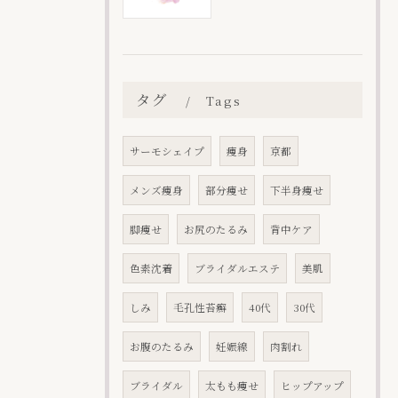
タグ
Tags
サーモシェイプ
痩身
京都
メンズ痩身
部分痩せ
下半身痩せ
脚痩せ
お尻のたるみ
背中ケア
色素沈着
ブライダルエステ
美肌
しみ
毛孔性苔癬
40代
30代
お腹のたるみ
妊娠線
肉割れ
ブライダル
太もも痩せ
ヒップアップ