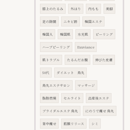
膝上のたるみ
外はり
内もも
美脚
足の隙間
ニキビ跡
韓国エステ
韓国人
韓国肌
水光肌
ピーリング
ハーブピーリング
Exuviance
肌トラブル
たるんだお腹
伸びた皮膚
50代
ダイエット 烏丸
烏丸エステサロン
マッサージ
脂肪燃焼
セルライト
出産後エステ
ブライダルエステ 烏丸
にのうで痩せ 烏丸
背中痩せ
筋膜リリース
シミ