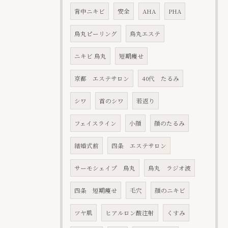
背中ニキビ
安全
AHA
PHA
烏丸ピーリング
烏丸エステ
ニキビ 烏丸
短期痩せ
京都 エステサロン
40代 たるみ
シワ
首のシワ
若返り
フェイスライン
小顔
顔のたるみ
結婚式前
四条 エステサロン
サーモシェイプ 烏丸
烏丸 ラジオ波
四条 短期痩せ
毛穴
顔のニキビ
ツヤ肌
ヒアルロン酸注射
くすみ