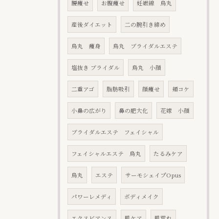
腰痩せ
お腹痩せ
妊娠線 烏丸
産後ダイエット
二の腕引き締め
烏丸 痩身
烏丸 ブライダルエステ
塩抜き ブライダル
烏丸 小顔
二重アゴ
脂肪吸引
顔痩せ
頬コケ
小鼻の広がり
鼻の肥大化
花嫁 小顔
ブライダルエステ フェイシャル
フェイシャルエステ 烏丸
たるみケア
烏丸
エステ
サーモシェイプOpus
パワーレメディ
ボディメイク
エクスビアンス
肌ケア
肌荒れ