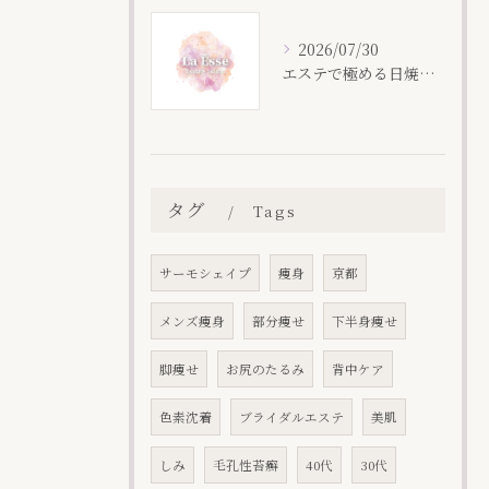
2026/07/30
エステで極める日焼け後の保湿術
タグ
Tags
サーモシェイプ
痩身
京都
メンズ痩身
部分痩せ
下半身痩せ
脚痩せ
お尻のたるみ
背中ケア
色素沈着
ブライダルエステ
美肌
しみ
毛孔性苔癬
40代
30代