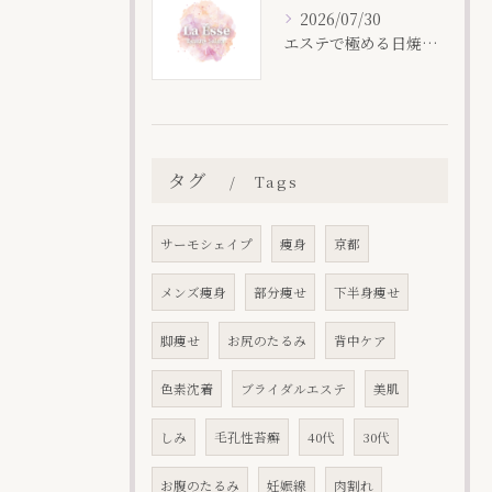
2026/07/30
エステで極める日焼け後の保湿術
タグ
Tags
サーモシェイプ
痩身
京都
メンズ痩身
部分痩せ
下半身痩せ
脚痩せ
お尻のたるみ
背中ケア
色素沈着
ブライダルエステ
美肌
しみ
毛孔性苔癬
40代
30代
お腹のたるみ
妊娠線
肉割れ