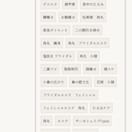
デコルテ
肩甲骨
背中のたるみ
腰痩せ
お腹痩せ
妊娠線 烏丸
産後ダイエット
二の腕引き締め
烏丸 痩身
烏丸 ブライダルエステ
塩抜き ブライダル
烏丸 小顔
二重アゴ
脂肪吸引
顔痩せ
頬コケ
小鼻の広がり
鼻の肥大化
花嫁 小顔
ブライダルエステ フェイシャル
フェイシャルエステ 烏丸
たるみケア
烏丸
エステ
サーモシェイプOpus