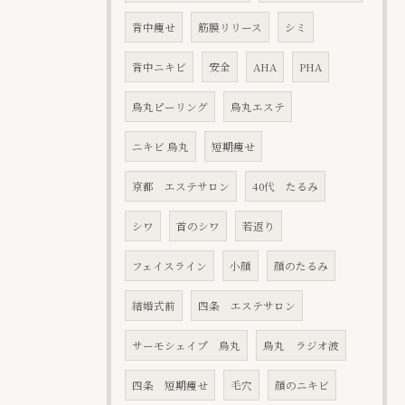
背中痩せ
筋膜リリース
シミ
背中ニキビ
安全
AHA
PHA
烏丸ピーリング
烏丸エステ
ニキビ 烏丸
短期痩せ
京都 エステサロン
40代 たるみ
シワ
首のシワ
若返り
フェイスライン
小顔
顔のたるみ
結婚式前
四条 エステサロン
サーモシェイプ 烏丸
烏丸 ラジオ波
四条 短期痩せ
毛穴
顔のニキビ