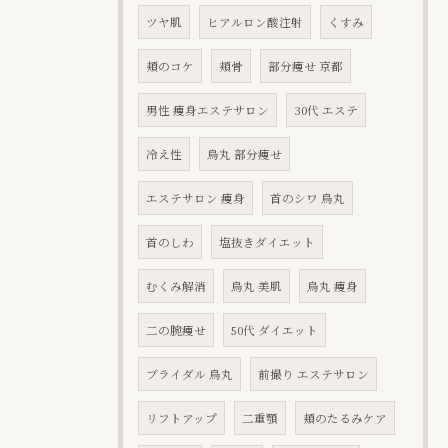
ツヤ肌
ヒアルロン酸注射
くすみ
頬のコケ
頬骨
部分痩せ 京都
男性 痩身エステサロン
30代 エステ
冷え性
烏丸 部分痩せ
エステサロン 痩身
首のシワ 烏丸
首のしわ
塩抜きダイエット
むくみ解消
烏丸 美肌
烏丸 痩身
二の腕痩せ
50代 ダイエット
ブライダル 烏丸
前撮り エステサロン
リフトアップ
二重顎
頬のたるみケア