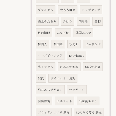
ブライダル
太もも痩せ
ヒップアップ
膝上のたるみ
外はり
内もも
美脚
足の隙間
ニキビ跡
韓国エステ
韓国人
韓国肌
水光肌
ピーリング
ハーブピーリング
Exuviance
肌トラブル
たるんだお腹
伸びた皮膚
50代
ダイエット 烏丸
烏丸エステサロン
マッサージ
脂肪燃焼
セルライト
出産後エステ
ブライダルエステ 烏丸
にのうで痩せ 烏丸