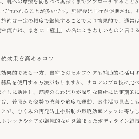
し、肌への摩擦を防ぎつつ奥深くまでアプローチすること
中して行われることが多いです。施術後は血行が促進され、
施術は一定の頻度で継続することでより効果的で、通常は
術や流れは、まさに「極上」の名にふさわしいものと言え
持続効果を高めるコツ
に効果的である一方、自宅でのセルフケアも補助的に活用
ジ器具を使用する方法がありますが、サロンのプロ技に比
ほぐしに活用し、筋膜のこわばりが深刻な箇所には定期的
には、普段から姿勢の改善や適度な運動、食生活の見直し
ことで、むくみの再発防止や脂肪の燃焼効率アップに寄与
ストレッチやケアが継続的な引き締まったボディライン維