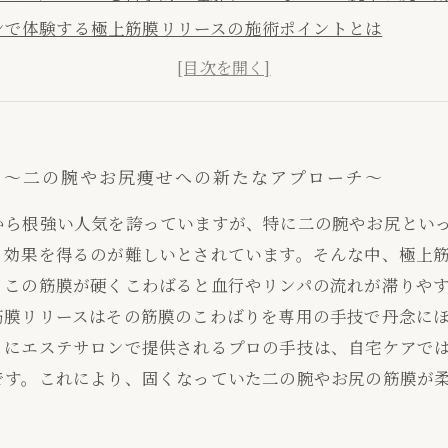
ンで体験する極上筋膜リリースの施術ポイントとは
の違いと極上筋膜リリースの持続効果を高めるコツ
へと導く最終章～極上筋膜リリースで叶える美しい二の腕
？～二の腕やお尻痩せへの新たなアプローチ～
から根強い人気を誇っていますが、特に二の腕やお尻とい
く効果を得るのが難しいとされています。そんな中、極上
、この筋膜が硬くこわばると血行やリンパの流れが滞りや
筋膜リリースはその筋膜のこわばりを専用の手技で丹念に
くにエステサロンで提供されるプロの手技は、自宅ケアで
です。これにより、固くなっていた二の腕やお尻の筋膜が