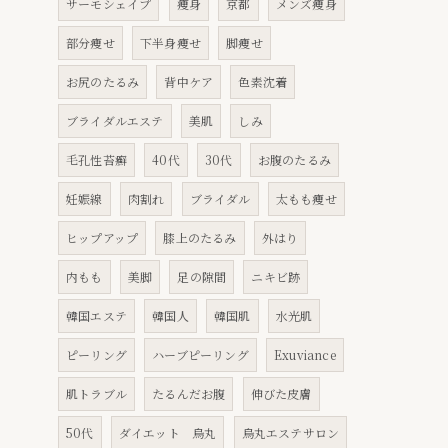
サーモシェイプ
痩身
京都
メンズ痩身
部分痩せ
下半身痩せ
脚痩せ
お尻のたるみ
背中ケア
色素沈着
ブライダルエステ
美肌
しみ
毛孔性苔癬
40代
30代
お腹のたるみ
妊娠線
肉割れ
ブライダル
太もも痩せ
ヒップアップ
膝上のたるみ
外はり
内もも
美脚
足の隙間
ニキビ跡
韓国エステ
韓国人
韓国肌
水光肌
ピーリング
ハーブピーリング
Exuviance
肌トラブル
たるんだお腹
伸びた皮膚
50代
ダイエット 烏丸
烏丸エステサロン