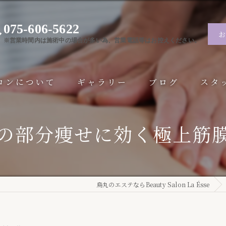
075-606-5622
※営業時間内は施術中の場合が多い為、営業電話等はお控えください。
ロンについて
ギャラリー
ブログ
スタ
の部分痩せに効く極上筋
烏丸のエステならBeauty Salon La Ésse
ダル
せ