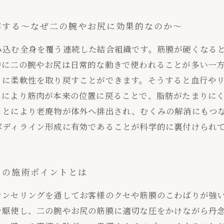
解する～なぜ二の腕やお尻に効果的なのか～
み込む全身を覆う連続した結合組織です。筋膜が硬くなる
特に二の腕やお尻は日常的な動きで使われることが多い一
うに柔軟性を取り戻すことができます。そうすると血行や
スにより筋肉が本来の位置に戻ることで、脂肪がたまりに
ことにより老廃物が体外へ排出され、むくみの解消にもつ
ボディライン形成に有効であることが科学的に裏付けられ
スの施術ポイントとは
ウンセリングを通してお客様のクセや筋膜のこわばりが強
を駆使し、二の腕やお尻の筋膜に適切な圧をかけながら丹