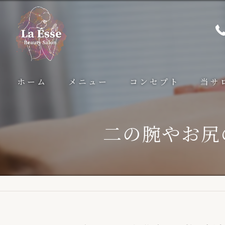
ホーム
メニュー
コンセプト
当サ
サーモシェイプ
痩身
二の腕やお尻
パワーレメディ
小顔
美肌
ブライ
部分痩